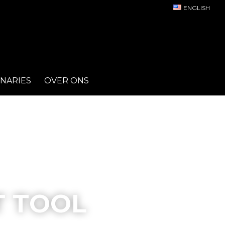
ENGLISH
INARIES
OVER ONS
 TOOL